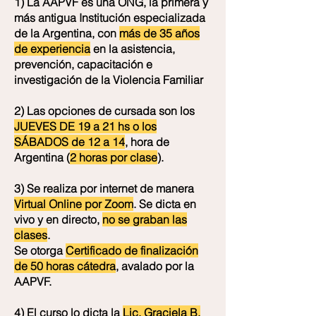
1) La AAPVF es una ONG, la primera y
más antigua Institución especializada
de la Argentina, con
más de 35 años
de experiencia
en la asistencia,
prevención, capacitación e
investigación de la Violencia Familiar
2) Las opciones de cursada son los
JUEVES DE 19 a 21 hs o los
SÁBADOS de 12 a 14
, hora de
Argentina (
2 horas por clase
).
3) Se realiza por internet de manera
Virtual Online por Zoom
. Se dicta en
vivo y en directo,
no se graban las
clases
.
Se otorga
Certificado de finalización
de 50 horas cátedra
, avalado por la
AAPVF.
4) El curso lo dicta la
Lic. Graciela B.